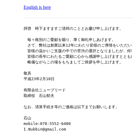
English is here
拝啓　時下ますますご清祥のこととお慶び申し上げます。

　毎々格別のご愛顧を賜り、厚く御礼申しあげます。

　さて、弊社は創業以来12年にわたり皆様のご厚情をいただい
　皆様の温かいご支援の中での苦渋の選択となりましたが、何
　皆様の長年にわたるご愛顧に心から感謝申し上げますととも
　略儀ながらこの場をもちましてご挨拶を申し上げます。

敬具

平成23年2月10日

有限会社ニューブリード

取締役　石山郁夫

なお、清算手続き等のご連絡は以下までお願いします。

石山

mobile:070-5552-6480

I.Nubbin@gmail.com