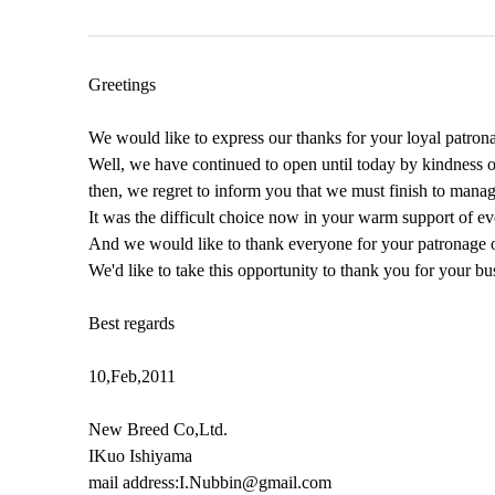
Greetings
We would like to express our thanks for your loyal patrona
Well, we have continued to open until today by kindness of
then, we regret to inform you that we must finish to man
It was the difficult choice now in your warm support of ev
And we would like to thank everyone for your patronage ov
We'd like to take this opportunity to thank you for your bus
Best regards

10,Feb,2011

New Breed Co,Ltd.

IKuo Ishiyama

mail address:I.Nubbin@gmail.com
